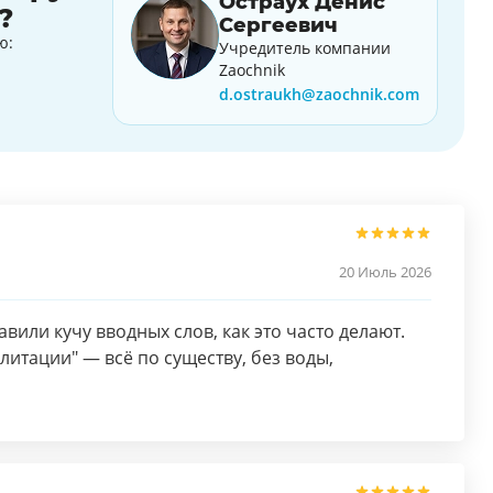
Остраух Денис
?
Сергеевич
ю:
Учредитель компании
Zaochnik
d.ostraukh@zaochnik.com
20 Июль 2026
вили кучу вводных слов, как это часто делают.
итации" — всё по существу, без воды,