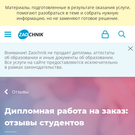
Материалы, подготовленные в результате оказания услуги,
помогают разобраться в теме и собрать нужную
информацию, но не заменяют готовое решение.
Внимание! Zaochnik не продает дипломы, аттестаты
Zaochnik
об образовании и иные документы об образовании.
Все услуги на сайте предоставляются исключительно
не продает
в рамках законодательства.
дипломы
Отзывы
Дипломная работа на заказ:
отзывы студентов