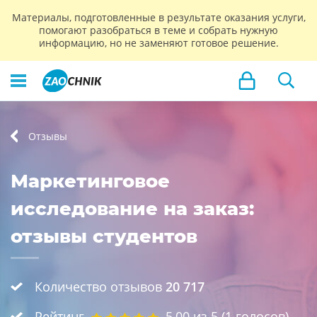
Материалы, подготовленные в результате оказания услуги,
помогают разобраться в теме и собрать нужную
информацию, но не заменяют готовое решение.
Отзывы
Маркетинговое
исследование на заказ:
отзывы студентов
Количество отзывов
20 717
Рейтинг
5,00
из 5 (
1
голосов)